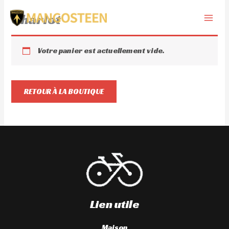
Aller
Chariot
au
contenu
Votre panier est actuellement vide.
RETOUR À LA BOUTIQUE
Lien utile
Maison