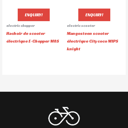
ENQUIRY!
ENQUIRY!
electric chopper
electric scooter
Hachoir de scooter
Mangosteen scooter
électrique E-Chopper M8S
électrique Citycoco M1PS
knight