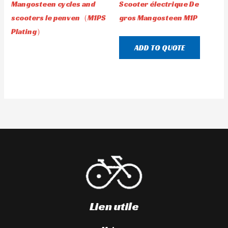
Mangosteen cycles and
Scooter électrique De
scooters le penven（M1PS
gros Mangosteen M1P
Plating）
ADD TO QUOTE
Lien utile